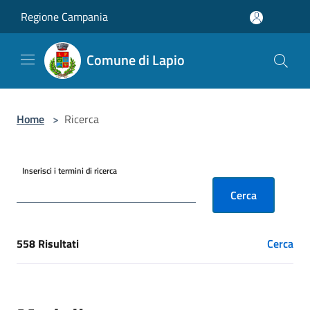
Salta al contenuto principale
Regione Campania
Comune di Lapio
Home
>
Ricerca
Inserisci i termini di ricerca
Cerca
558 Risultati
Cerca
[results] Risultati