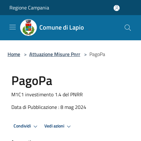
Salta al contenuto principale
Regione Campania
Comune di Lapio
Home
>
Attuazione Misure Pnrr
>
PagoPa
PagoPa
M1C1 investimento 1.4 del PNRR
Data di Pubblicazione : 8 mag 2024
Condividi
Vedi azioni