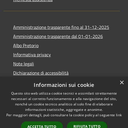
Amministrazione trasparente fino al 31-12-2025
Amministrazione trasparente dal 01-01-2026
Albo Pretorio
Informativa privacy
Note legali
Dichiarazione di accessibilità
×
Informazioni sui cookie
Questo sito web utilizza cookie tecnici e assimilati strettamente
necessari al corretto funzionamento e alla navigazione del sito,
RSS
Copyright © 2026 • Comune di
nonché un cookie tecnico analitico al solo fine di elaborare
Accessibilità
Lapio • Powered by
informazioni statistiche, aggregate e anonime.
Privacy
Municipium
Accesso
•
Per maggiori dettagli, può consultare la cookie policy al seguente
link
Cookie
redazione
RIFIUTA TUTTO
ACCETTA TUTTO