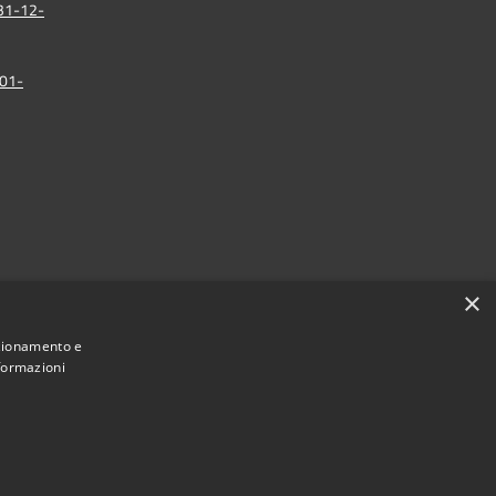
 31-12-
-01-
×
nzionamento e
nformazioni
omune di Lapio • Powered by
•
Municipium
Accesso redazione