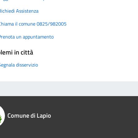
Richiedi Assistenza
Chiama il comune 0825/982005
Prenota un appuntamento
lemi in città
Segnala disservizio
Comune di Lapio