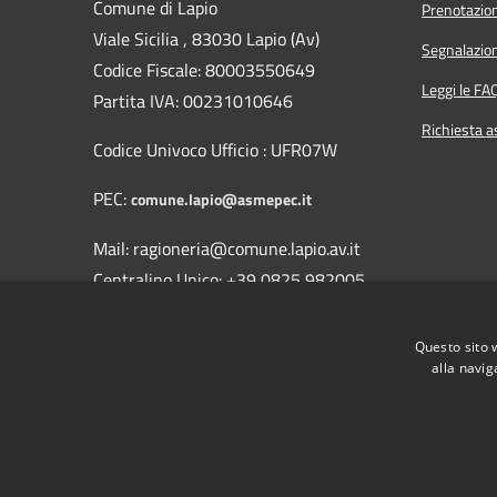
Comune di Lapio
Prenotazio
Viale Sicilia , 83030 Lapio (Av)
Segnalazion
Codice Fiscale: 80003550649
Leggi le FA
Partita IVA: 00231010646
Richiesta a
Codice Univoco Ufficio : UFR07W
PEC:
comune.lapio@asmepec.it
Mail: ragioneria@comune.lapio.av.it
Centralino Unico: +39 0825 982005
Fax 0825/982351
Questo sito 
alla navig
RSS
Accessibilità
Privacy
Cookie
Mappa del sito