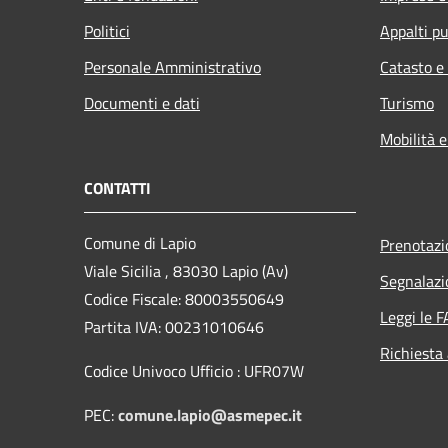
Politici
Appalti pu
Personale Amministrativo
Catasto e
Documenti e dati
Turismo
Mobilità e
CONTATTI
Comune di Lapio
Prenotaz
Viale Sicilia , 83030 Lapio (Av)
Segnalazi
Codice Fiscale: 80003550649
Leggi le 
Partita IVA: 00231010646
Richiesta
Codice Univoco Ufficio : UFR07W
PEC:
comune.lapio@asmepec.it