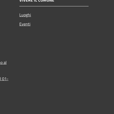
Luoghi
Eventi
o al
l 01-