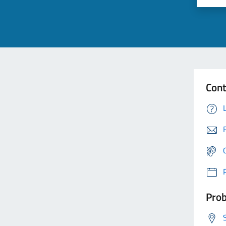
Cont
Prob