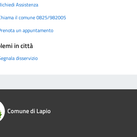
Richiedi Assistenza
Chiama il comune 0825/982005
Prenota un appuntamento
lemi in città
Segnala disservizio
Comune di Lapio