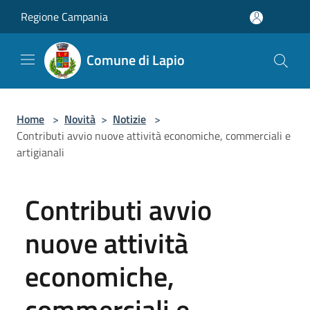
Salta al contenuto principale
Regione Campania
Comune di Lapio
Home
>
Novità
>
Notizie
>
Contributi avvio nuove attività economiche, commerciali e
artigianali
Contributi avvio
nuove attività
economiche,
commerciali e