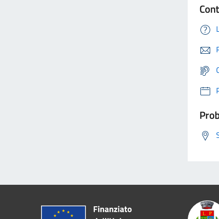
Cont
Prob