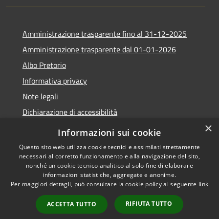
Amministrazione trasparente fino al 31-12-2025
Amministrazione trasparente dal 01-01-2026
Albo Pretorio
Informativa privacy
Note legali
Dichiarazione di accessibilità
×
Informazioni sui cookie
Questo sito web utilizza cookie tecnici e assimilati strettamente
necessari al corretto funzionamento e alla navigazione del sito,
RSS
Copyright © 2026 • Comune di
nonché un cookie tecnico analitico al solo fine di elaborare
Accessibilità
Lapio • Powered by
informazioni statistiche, aggregate e anonime.
Privacy
Municipium
Accesso
•
Per maggiori dettagli, può consultare la cookie policy al seguente
link
Cookie
redazione
RIFIUTA TUTTO
ACCETTA TUTTO
Mappa del sito