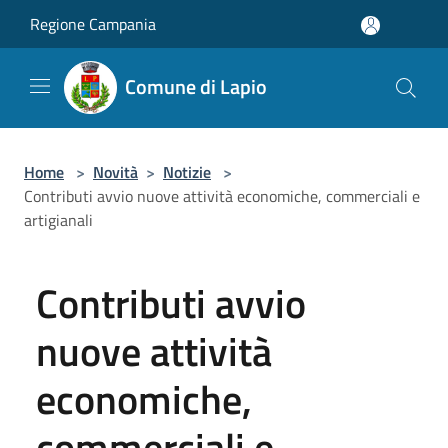
Salta al contenuto principale
Regione Campania
Comune di Lapio
Home
>
Novità
>
Notizie
>
Contributi avvio nuove attività economiche, commerciali e
artigianali
Contributi avvio
nuove attività
economiche,
commerciali e