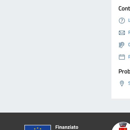
Cont
Prob