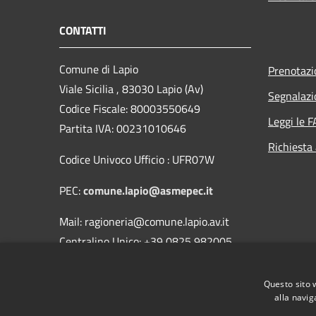
CONTATTI
Comune di Lapio
Prenotaz
Viale Sicilia , 83030 Lapio (Av)
Segnalazi
Codice Fiscale: 80003550649
Leggi le 
Partita IVA: 00231010646
Richiesta
Codice Univoco Ufficio : UFR07W
PEC:
comune.lapio@asmepec.it
Mail: ragioneria@comune.lapio.av.it
Centralino Unico: +39 0825 982005
Fax 0825/982351
Questo sito 
alla navig