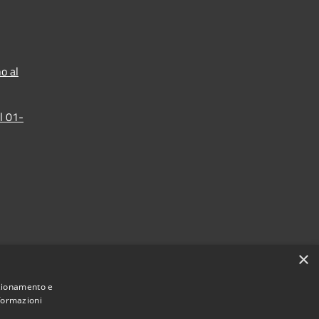
o al
l 01-
×
nzionamento e
nformazioni