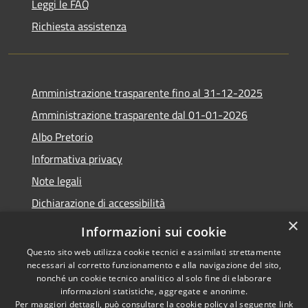
Leggi le FAQ
Richiesta assistenza
Amministrazione trasparente fino al 31-12-2025
Amministrazione trasparente dal 01-01-2026
Albo Pretorio
Informativa privacy
Note legali
Dichiarazione di accessibilità
×
Informazioni sui cookie
Questo sito web utilizza cookie tecnici e assimilati strettamente
necessari al corretto funzionamento e alla navigazione del sito,
RSS
Copyright © 2026 • Comune di
nonché un cookie tecnico analitico al solo fine di elaborare
Accessibilità
Lapio • Powered by
informazioni statistiche, aggregate e anonime.
Privacy
Municipium
Accesso
•
Per maggiori dettagli, può consultare la cookie policy al seguente
link