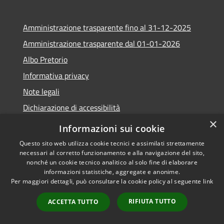
Amministrazione trasparente fino al 31-12-2025
Amministrazione trasparente dal 01-01-2026
Albo Pretorio
Informativa privacy
Note legali
Dichiarazione di accessibilità
×
Informazioni sui cookie
Questo sito web utilizza cookie tecnici e assimilati strettamente
necessari al corretto funzionamento e alla navigazione del sito,
RSS
Copyright © 2026 • Comune di
nonché un cookie tecnico analitico al solo fine di elaborare
Accessibilità
Lapio • Powered by
informazioni statistiche, aggregate e anonime.
Privacy
Municipium
Accesso
•
Per maggiori dettagli, può consultare la cookie policy al seguente
link
Cookie
redazione
RIFIUTA TUTTO
ACCETTA TUTTO
Mappa del sito