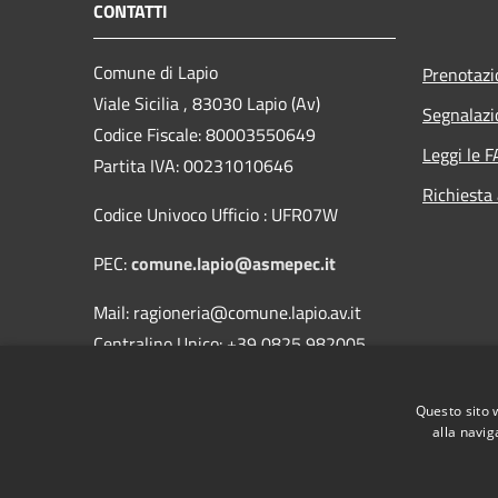
CONTATTI
Comune di Lapio
Prenotaz
Viale Sicilia , 83030 Lapio (Av)
Segnalazi
Codice Fiscale: 80003550649
Leggi le 
Partita IVA: 00231010646
Richiesta
Codice Univoco Ufficio : UFR07W
PEC:
comune.lapio@asmepec.it
Mail: ragioneria@comune.lapio.av.it
Centralino Unico: +39 0825 982005
Fax 0825/982351
Questo sito 
alla navig