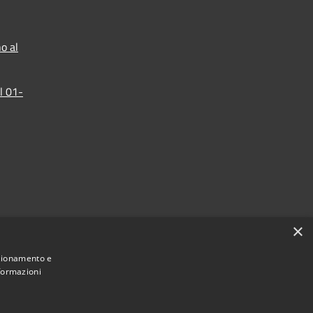
o al
l 01-
×
nzionamento e
nformazioni