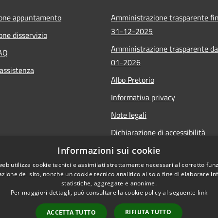
ione appuntamento
Amministrazione trasparente fin
31-12-2025
one disservizio
Amministrazione trasparente da
FAQ
01-2026
 assistenza
Albo Pretorio
Informativa privacy
Note legali
Dichiarazione di accessibilità
Informazioni sui cookie
web utilizza cookie tecnici e assimilati strettamente necessari al corretto fu
azione del sito, nonché un cookie tecnico analitico al solo fine di elaborare i
statistiche, aggregate e anonime.
Per maggiori dettagli, può consultare la cookie policy al seguente
link
RIFIUTA TUTTO
ACCETTA TUTTO
l sito
Copyright © 2026 • Comune