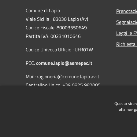
Comune di Lapio
Prenotaz
Viale Sicilia , 83030 Lapio (Av)
Segnalazi
Codice Fiscale: 80003550649
Leggi le 
Partita IVA: 00231010646
Richiesta
Codice Univoco Ufficio : UFR07W
PEC:
comune.lapio@asmepec.it
Mail: ragioneria@comune.lapio.av.it
Centralino Unico: +39 0825 982005
Fax 0825/982351
Questo sito 
alla navig
RSS
Accessibilità
Privacy
Cookie
Mappa de