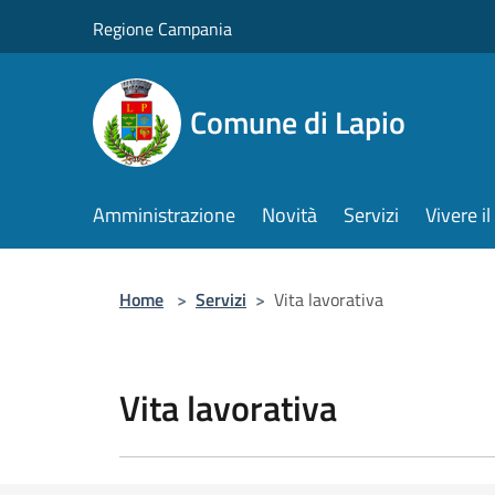
Salta al contenuto principale
Regione Campania
Comune di Lapio
Amministrazione
Novità
Servizi
Vivere 
Home
>
Servizi
>
Vita lavorativa
Vita lavorativa