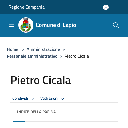
Salta al contenuto principale
Regione Campania
Comune di Lapio
Home
>
Amministrazione
>
Personale amministrativo
>
Pietro Cicala
Pietro Cicala
Condividi
Vedi azioni
INDICE DELLA PAGINA