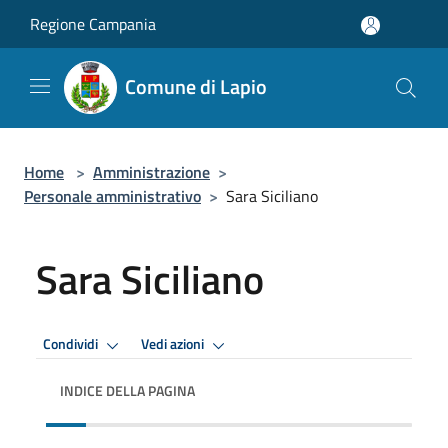
Salta al contenuto principale
Regione Campania
Comune di Lapio
Home
>
Amministrazione
>
Personale amministrativo
>
Sara Siciliano
Sara Siciliano
Condividi
Vedi azioni
INDICE DELLA PAGINA