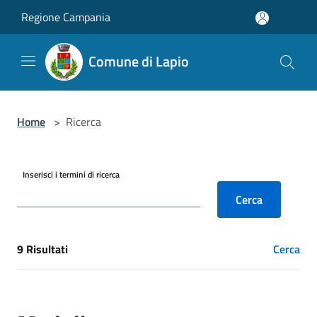
Salta al contenuto principale
Regione Campania
Comune di Lapio
Home
>
Ricerca
Inserisci i termini di ricerca
Cerca
9 Risultati
Cerca
[results] Risultati