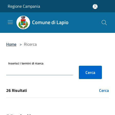
Salta al contenuto principale
Regione Campania
Comune di Lapio
Home
>
Ricerca
Inserisci i termini di ricerca
Cerca
26 Risultati
Cerca
[results] Risultati