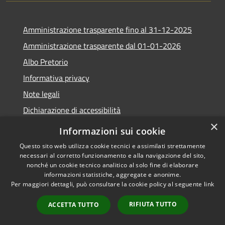
Amministrazione trasparente fino al 31-12-2025
Amministrazione trasparente dal 01-01-2026
Albo Pretorio
Informativa privacy
Note legali
Dichiarazione di accessibilità
×
Informazioni sui cookie
Questo sito web utilizza cookie tecnici e assimilati strettamente
necessari al corretto funzionamento e alla navigazione del sito,
RSS
Copyright © 2026 • Comune di
nonché un cookie tecnico analitico al solo fine di elaborare
Accessibilità
Lapio • Powered by
informazioni statistiche, aggregate e anonime.
Privacy
Municipium
Accesso
•
Per maggiori dettagli, può consultare la cookie policy al seguente
link
Cookie
redazione
RIFIUTA TUTTO
ACCETTA TUTTO
Mappa del sito