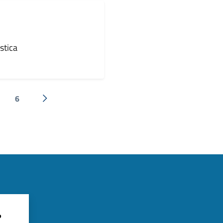
stica
6
Successiva »
?