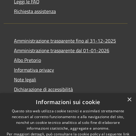
Leggi le FAQ
Richiesta assistenza
Amministrazione trasparente fino al 31-12-2025
Amministrazione trasparente dal 01-01-2026
Albo Pretorio
Informativa privacy
Note legali
Dichiarazione di accessibilità
×
Informazioni sui cookie
Questo sito web utilizza cookie tecnici e assimilati strettamente
necessari al corretto funzionamento e alla navigazione del sito,
RSS
Copyright © 2026 • Comune di
nonché un cookie tecnico analitico al solo fine di elaborare
Accessibilità
Lapio • Powered by
informazioni statistiche, aggregate e anonime.
Privacy
Municipium
Accesso
•
Per maggiori dettagli, può consultare la cookie policy al seguente
link