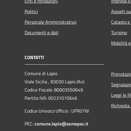
Enti e fondazioni
Imprese 
Politici
Appalti pu
Personale Amministrativo
Catasto e
Documenti e dati
Turismo
Mobilità e
CONTATTI
Comune di Lapio
Prenotaz
Viale Sicilia , 83030 Lapio (Av)
Segnalazi
Codice Fiscale: 80003550649
Leggi le 
Partita IVA: 00231010646
Richiesta
Codice Univoco Ufficio : UFR07W
PEC:
comune.lapio@asmepec.it