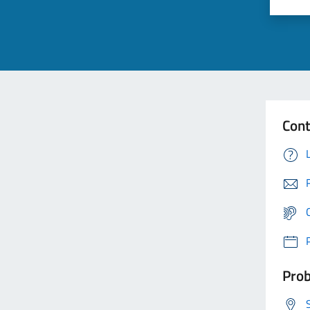
Cont
Prob