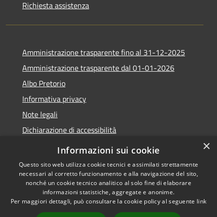
Richiesta assistenza
Amministrazione trasparente fino al 31-12-2025
Amministrazione trasparente dal 01-01-2026
Albo Pretorio
Informativa privacy
Note legali
Dichiarazione di accessibilità
×
Informazioni sui cookie
Questo sito web utilizza cookie tecnici e assimilati strettamente
necessari al corretto funzionamento e alla navigazione del sito,
RSS
Copyright © 2026 • Comune di
nonché un cookie tecnico analitico al solo fine di elaborare
Accessibilità
Lapio • Powered by
informazioni statistiche, aggregate e anonime.
Privacy
Municipium
Accesso
•
Per maggiori dettagli, può consultare la cookie policy al seguente
link
Cookie
redazione