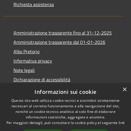
Richiesta assistenza
Amministrazione trasparente fino al 31-12-2025
Amministrazione trasparente dal 01-01-2026
Albo Pretorio
Informativa privacy
Note legali
Dichiarazione di accessibilità
×
Informazioni sui cookie
Questo sito web utilizza cookie tecnici e assimilati strettamente
necessari al corretto funzionamento e alla navigazione del sito,
RSS
Copyright © 2026 • Comune di
nonché un cookie tecnico analitico al solo fine di elaborare
Accessibilità
Lapio • Powered by
informazioni statistiche, aggregate e anonime.
Privacy
Municipium
Accesso
•
Per maggiori dettagli, può consultare la cookie policy al seguente
link
Cookie
redazione