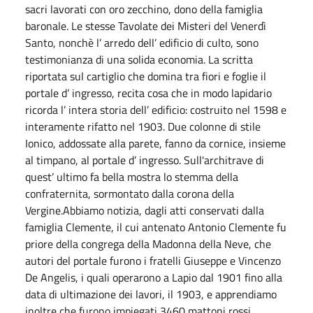
sacri lavorati con oro zecchino, dono della famiglia
baronale. Le stesse Tavolate dei Misteri del Venerdì
Santo, nonchè l’ arredo dell’ edificio di culto, sono
testimonianza di una solida economia. La scritta
riportata sul cartiglio che domina tra fiori e foglie il
portale d’ ingresso, recita cosa che in modo lapidario
ricorda l’ intera storia dell’ edificio: costruito nel 1598 e
interamente rifatto nel 1903. Due colonne di stile
Ionico, addossate alla parete, fanno da cornice, insieme
al timpano, al portale d’ ingresso. Sull'architrave di
quest’ ultimo fa bella mostra lo stemma della
confraternita, sormontato dalla corona della
Vergine.Abbiamo notizia, dagli atti conservati dalla
famiglia Clemente, il cui antenato Antonio Clemente fu
priore della congrega della Madonna della Neve, che
autori del portale furono i fratelli Giuseppe e Vincenzo
De Angelis, i quali operarono a Lapio dal 1901 fino alla
data di ultimazione dei lavori, il 1903, e apprendiamo
inoltre che furono impiegati 3460 mattoni rossi,