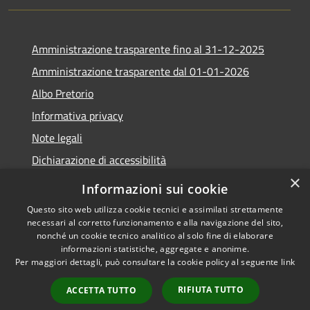
Amministrazione trasparente fino al 31-12-2025
Amministrazione trasparente dal 01-01-2026
Albo Pretorio
Informativa privacy
Note legali
Dichiarazione di accessibilità
×
Informazioni sui cookie
Questo sito web utilizza cookie tecnici e assimilati strettamente
necessari al corretto funzionamento e alla navigazione del sito,
RSS
Copyright © 2026 • Comune di
nonché un cookie tecnico analitico al solo fine di elaborare
Accessibilità
Lapio • Powered by
informazioni statistiche, aggregate e anonime.
Privacy
Municipium
Accesso
•
Per maggiori dettagli, può consultare la cookie policy al seguente
link
Cookie
redazione
RIFIUTA TUTTO
ACCETTA TUTTO
Mappa del sito