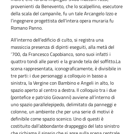
provenienti da Benevento, che lo scalpellino, esecutore
della scala del campanile, fu un tale Arcangelo Izzo e
l’ingegnere progettista dell’intera opera muraria fu
Romano Panno.
All’interno dell’edificio di culto, si registra una
massiccia presenza di dipinti eseguiti, alla metà del
‘700, da Francesco Capobianco, sono suoi infatti i
quattro tondi alle pareti e la grande tela del soffitto.La
scena rappresentata, iconograficamente, è divisibile in
tre parti: i due personaggi a colloquio in basso a
sinistra, la Vergine con Bambino e Angeli in alto, lo
spazio aperto al centro a destra. Il colloquio tra i due
(pontefice e patrizio Giovanni) avviene all’interno di
uno spazio parallelepipedo, delimitato da panneggi e
colonne, un ambiente che per una serie di motivi è
definibile come spazio scenico. Uno di questi è
costituito dall’abbondante drappeggio del lato sinistro
che richiama il sipario che si apre sulla scena centrale,