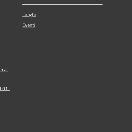
Luoghi
Eventi
o al
l 01-