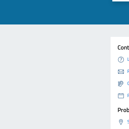
Cont
Prob