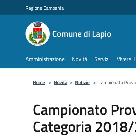
Salta al contenuto principale
Regione Campania
Comune di Lapio
Amministrazione
Novità
Servizi
Vivere 
Home
>
Novità
>
Notizie
>
Campionato Provi
Campionato Prov
Categoria 2018