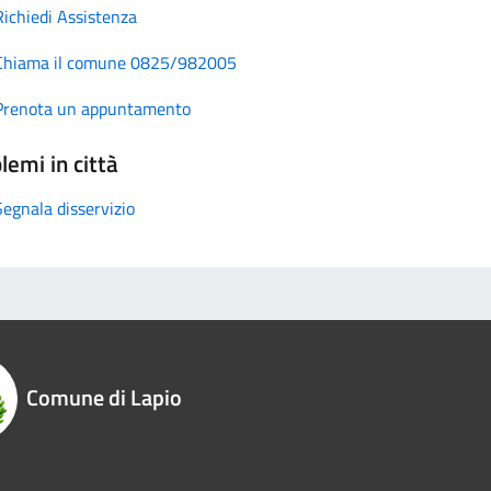
Richiedi Assistenza
Chiama il comune 0825/982005
Prenota un appuntamento
lemi in città
Segnala disservizio
Comune di Lapio