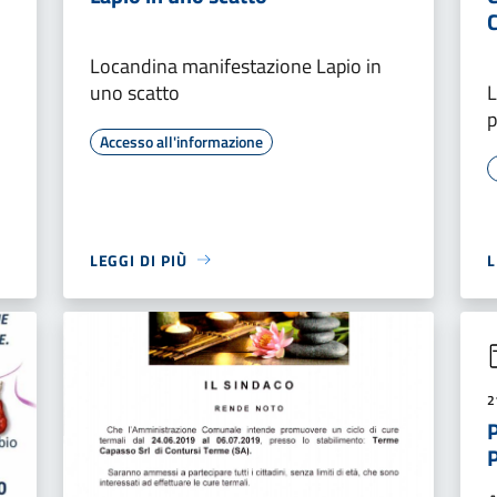
Locandina manifestazione Lapio in
uno scatto
L
p
Accesso all'informazione
LEGGI DI PIÙ
L
2
P
P