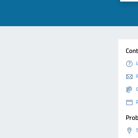
Cont
Prob