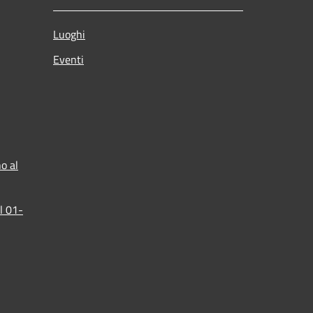
Luoghi
Eventi
o al
l 01-