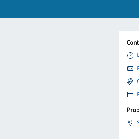
Cont
Prob