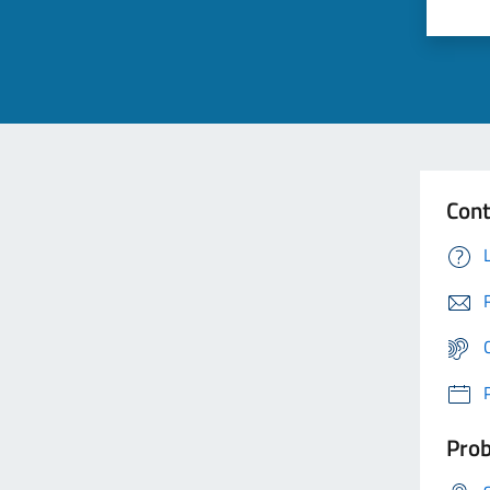
Cont
Prob