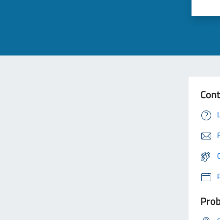
Cont
Prob