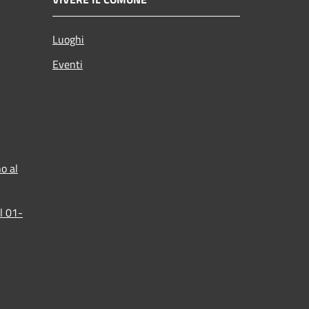
Luoghi
Eventi
o al
l 01-