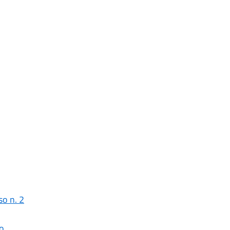
so n. 2
so