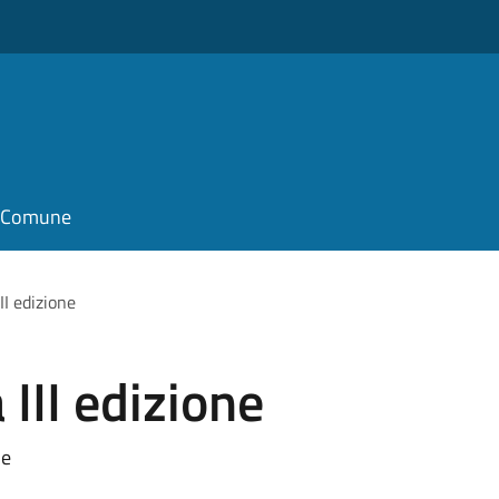
il Comune
II edizione
 III edizione
ne