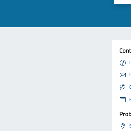
Cont
Prob