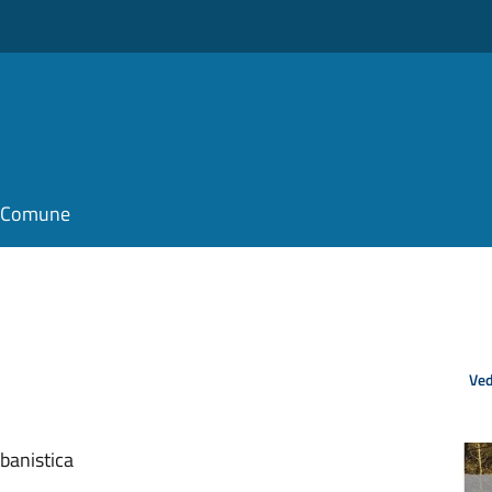
il Comune
Ved
rbanistica