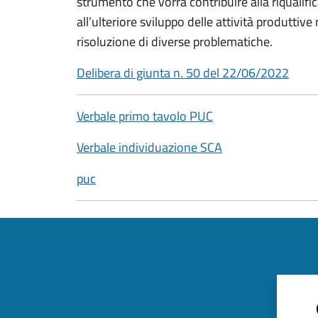
strumento che vorrà contribuire alla riqualif
all’ulteriore sviluppo delle attività produttive 
risoluzione di diverse problematiche.
Delibera di giunta n. 50 del 22/06/2022
Verbale primo tavolo PUC
Verbale individuazione SCA
puc