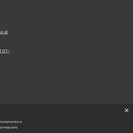
o al
l 01-
×
nzionamento e
nformazioni