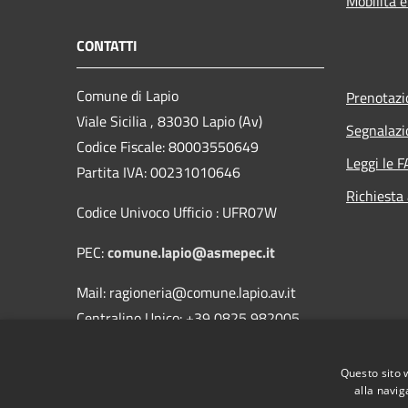
Mobilità e
CONTATTI
Comune di Lapio
Prenotaz
Viale Sicilia , 83030 Lapio (Av)
Segnalazi
Codice Fiscale: 80003550649
Leggi le 
Partita IVA: 00231010646
Richiesta
Codice Univoco Ufficio : UFR07W
PEC:
comune.lapio@asmepec.it
Mail: ragioneria@comune.lapio.av.it
Centralino Unico: +39 0825 982005
Fax 0825/982351
Questo sito 
alla navig