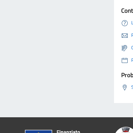
Cont
Prob